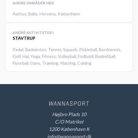
ANDRE OMRÅDER MED
Aarhus
,
Balle
,
Horsens
,
København
ANDRE AKTIVITETER I
STAVTRUP
Padel
,
Badminton
,
Tennis
,
Squash
,
Pickleball
,
Bordtennis
,
Golf
,
Hal
,
Yoga
,
Fitness
,
Volleyball
,
Fodbold
,
Basketball
,
Floorball
,
Dans
,
Træning
,
Klatring
,
Cykling
Højbro Plads 10
C/O Matrikel
1200 København K
info@wannasport.dk