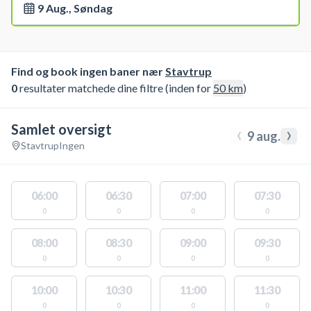
9 Aug., Søndag
Find og book ingen baner nær
Stavtrup
0
resultater matchede dine filtre (inden for
50
km
)
Samlet oversigt
‹
›
9 aug.
Stavtrup
Ingen
06:00
06:30
07:00
07:30
0
0
0
0
08:00
08:30
09:00
09:30
0
0
0
0
10:00
10:30
11:00
11:30
0
0
0
0