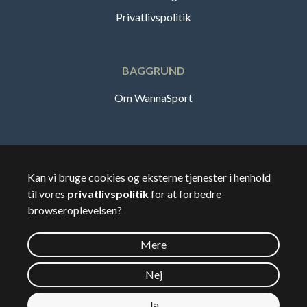
Privatlivspolitik
BAGGRUND
Om WannaSport
Dansk
Kan vi bruge cookies og eksterne tjenester i henhold
til vores
privatlivspolitik
for at forbedre
🇸🇪
Sverige
browseroplevelsen?
Mere
©
2026
Wannasport.dk
Nej
Ja