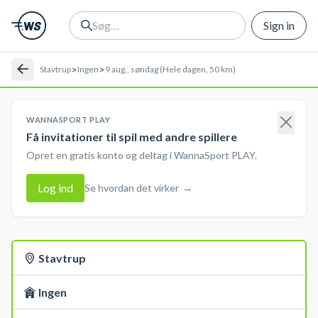
Sign in
>
>
Stavtrup
Ingen
9 aug., søndag (Hele dagen, 50 km)
WANNASPORT PLAY
Få invitationer til spil med andre spillere
Opret en gratis konto og deltag i WannaSport PLAY.
Log ind
Se hvordan det virker
→
Stavtrup
Ingen