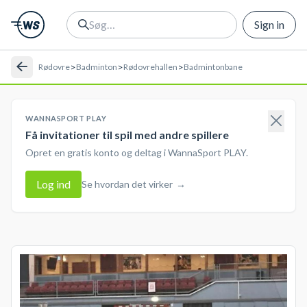
Sign in
>
>
>
Rødovre
Badminton
Rødovrehallen
Badmintonbane
WANNASPORT PLAY
Få invitationer til spil med andre spillere
Opret en gratis konto og deltag i WannaSport PLAY.
Log ind
Se hvordan det virker
→