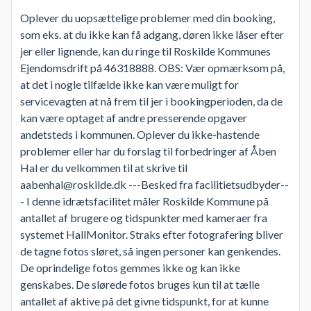
Oplever du uopsættelige problemer med din booking,
som eks. at du ikke kan få adgang, døren ikke låser efter
jer eller lignende, kan du ringe til Roskilde Kommunes
Ejendomsdrift på 46318888. OBS: Vær opmærksom på,
at det i nogle tilfælde ikke kan være muligt for
servicevagten at nå frem til jer i bookingperioden, da de
kan være optaget af andre presserende opgaver
andetsteds i kommunen. Oplever du ikke-hastende
problemer eller har du forslag til forbedringer af Åben
Hal er du velkommen til at skrive til
aabenhal@roskilde.dk ---Besked fra facilitietsudbyder--
- I denne idrætsfacilitet måler Roskilde Kommune på
antallet af brugere og tidspunkter med kameraer fra
systemet HallMonitor. Straks efter fotografering bliver
de tagne fotos sløret, så ingen personer kan genkendes.
De oprindelige fotos gemmes ikke og kan ikke
genskabes. De slørede fotos bruges kun til at tælle
antallet af aktive på det givne tidspunkt, for at kunne