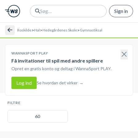
Sign in
>
>
>
Roskilde
Hal
Hedegårdenes Skole
Gymnastiksal
WANNASPORT PLAY
Få invitationer til spil med andre spillere
Opret en gratis konto og deltag i WannaSport PLAY.
Log ind
Se hvordan det virker
→
FILTRE
60