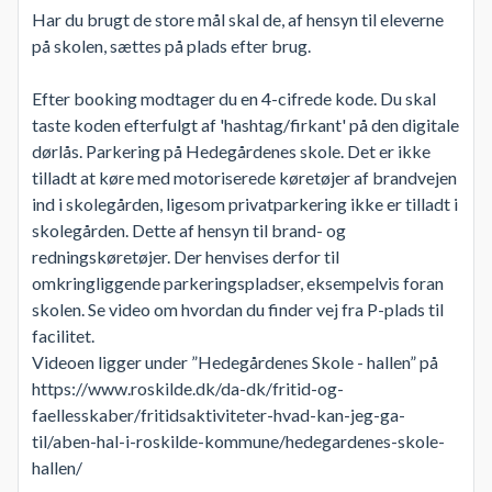
Har du brugt de store mål skal de, af hensyn til eleverne
på skolen, sættes på plads efter brug.
Efter booking modtager du en 4-cifrede kode. Du skal
taste koden efterfulgt af 'hashtag/firkant' på den digitale
dørlås. Parkering på Hedegårdenes skole. Det er ikke
tilladt at køre med motoriserede køretøjer af brandvejen
ind i skolegården, ligesom privatparkering ikke er tilladt i
skolegården. Dette af hensyn til brand- og
redningskøretøjer. Der henvises derfor til
omkringliggende parkeringspladser, eksempelvis foran
skolen. Se video om hvordan du finder vej fra P-plads til
facilitet.
Videoen ligger under ”Hedegårdenes Skole - hallen” på
https://www.roskilde.dk/da-dk/fritid-og-
faellesskaber/fritidsaktiviteter-hvad-kan-jeg-ga-
til/aben-hal-i-roskilde-kommune/hedegardenes-skole-
hallen/