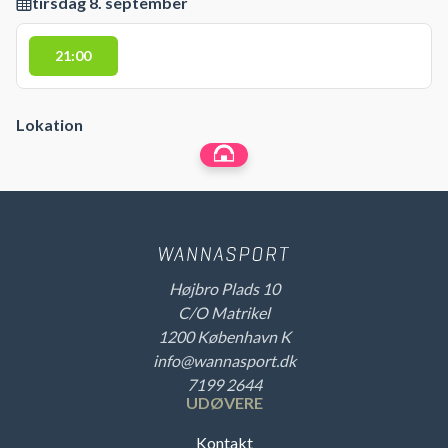
tirsdag 8. september
21:00
Lokation
Højbro Plads 10
C/O Matrikel
1200 København K
info@wannasport.dk
7199 2644
UDØVERE
Kontakt