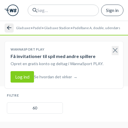
Sign in
>
>
>
Gladsaxe
Padel
Gladsaxe Stadion
Padelbane A, double, udendørs
WANNASPORT PLAY
Få invitationer til spil med andre spillere
Opret en gratis konto og deltag i WannaSport PLAY.
Log ind
Se hvordan det virker
→
FILTRE
60