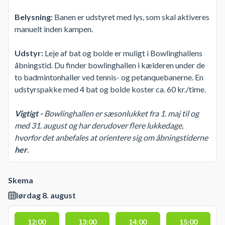
Belysning:
Banen er udstyret med lys, som skal aktiveres
manuelt inden kampen.
Udstyr:
Leje af bat og bolde er muligt i Bowlinghallens
åbningstid. Du finder bowlinghallen i kælderen under de
to badmintonhaller ved tennis- og petanquebanerne. En
udstyrspakke med 4 bat og bolde koster ca. 60 kr./time.
Vigtigt -
Bowlinghallen er sæsonlukket fra 1. maj til og
med 31. august og har derudover flere lukkedage,
hvorfor det anbefales at orientere sig om åbningstiderne
her
.
Skema
lørdag 8. august
12:00
13:00
14:00
15:00