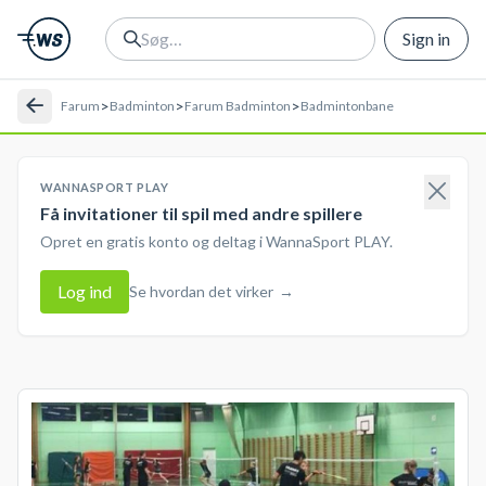
Sign in
>
>
>
Farum
Badminton
Farum Badminton
Badmintonbane
WANNASPORT PLAY
Få invitationer til spil med andre spillere
Opret en gratis konto og deltag i WannaSport PLAY.
Log ind
Se hvordan det virker
→