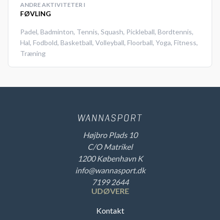
ANDRE AKTIVITETER I
FØVLING
Padel
,
Badminton
,
Tennis
,
Squash
,
Pickleball
,
Bordtennis
,
Hal
,
Fodbold
,
Basketball
,
Volleyball
,
Floorball
,
Yoga
,
Fitness
,
Træning
Højbro Plads 10
C/O Matrikel
1200 København K
info@wannasport.dk
7199 2644
UDØVERE
Kontakt