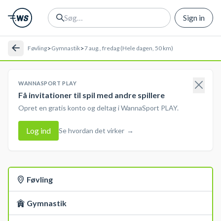
Sign in
>
>
Føvling
Gymnastik
7 aug., fredag (Hele dagen, 50 km)
WANNASPORT PLAY
Få invitationer til spil med andre spillere
Opret en gratis konto og deltag i WannaSport PLAY.
Log ind
Se hvordan det virker
→
Føvling
Gymnastik