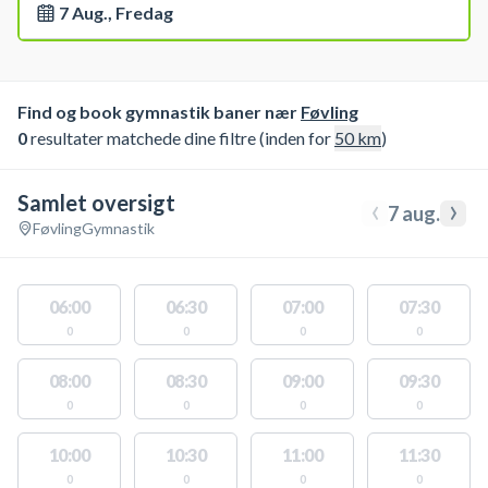
7 Aug., Fredag
Find og book gymnastik baner nær
Føvling
0
resultater matchede dine filtre (inden for
50
km
)
Samlet oversigt
‹
›
7 aug.
Føvling
Gymnastik
06:00
06:30
07:00
07:30
0
0
0
0
08:00
08:30
09:00
09:30
0
0
0
0
10:00
10:30
11:00
11:30
0
0
0
0