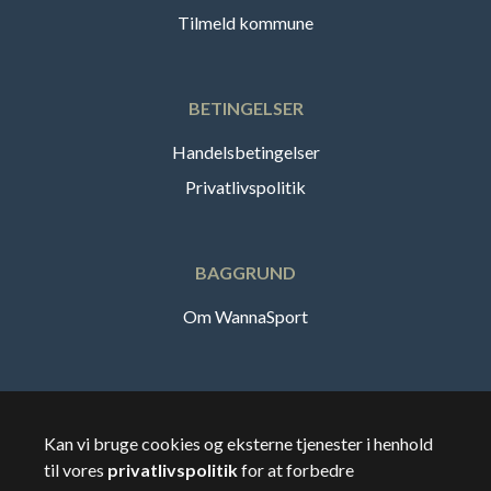
Tilmeld kommune
BETINGELSER
Handelsbetingelser
Privatlivspolitik
BAGGRUND
Om WannaSport
Dansk
Kan vi bruge cookies og eksterne tjenester i henhold
til vores
privatlivspolitik
for at forbedre
🇸🇪
Sverige