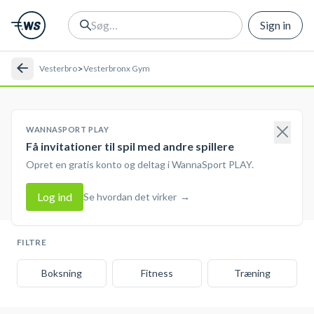
Sign in
>
Vesterbro
Vesterbronx Gym
WANNASPORT PLAY
Få invitationer til spil med andre spillere
Opret en gratis konto og deltag i WannaSport PLAY.
Log ind
Se hvordan det virker
→
FILTRE
Boksning
Fitness
Træning