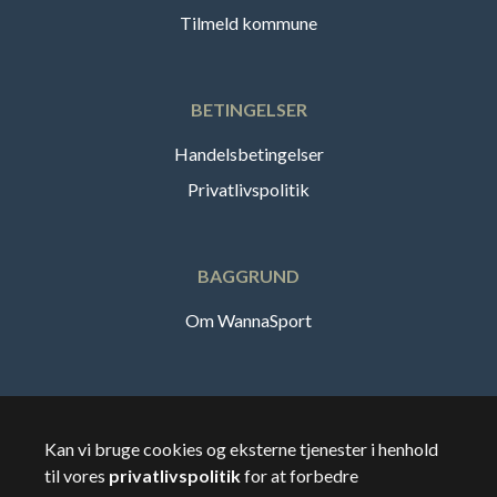
Tilmeld kommune
BETINGELSER
Handelsbetingelser
Privatlivspolitik
BAGGRUND
Om WannaSport
Dansk
Kan vi bruge cookies og eksterne tjenester i henhold
til vores
privatlivspolitik
for at forbedre
🇸🇪
Sverige