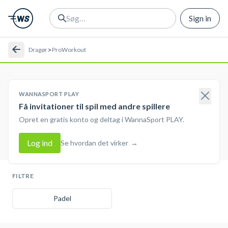
Sign in
>
Dragør
ProWorkout
WANNASPORT PLAY
Få invitationer til spil med andre spillere
Opret en gratis konto og deltag i WannaSport PLAY.
Log ind
Se hvordan det virker
→
FILTRE
Padel