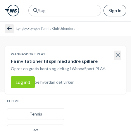
Sign in
>
Lyngby
Lyngby Tennis Klub Udendørs
WANNASPORT PLAY
Få invitationer til spil med andre spillere
Opret en gratis konto og deltag i WannaSport PLAY.
Log ind
Se hvordan det virker
→
FILTRE
Tennis
60