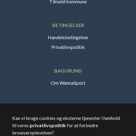
Tilmeld kommune
BETINGELSER
Handelsbetingelser
Privatlivspolitik
BAGGRUND
Om WannaSport
Dansk
Kan vi bruge cookies og eksterne tjenester i henhold
til vores
privatlivspolitik
for at forbedre
🇸🇪
Sverige
browseroplevelsen?