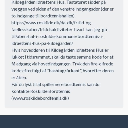
Kildegården Idrættens Hus. Tastaturet sidder på
væggen ved siden af den venstre indgangsdør (der er
to indgange til bordtennishallen).
https://www.roskilde.dk/da-dk/fritid-og-
faellesskaber/fritidsaktiviteter-hvad-kan-jeg-ga-
til/aben-hal-i-roskilde-kommune/bordtennis-i-
idraettens-hus-pa-kildegarden/
Hvis hoveddøren til Kildegården Idrættens Hus er
lukket i tidsrummet, skal du taste samme kode for at
få adgang via hovedindgangen. Tryk den fire-cifrede
kode efterfulgt af "hashtag/firkant", hvorefter døren
er åben.
Får du lyst til at spille mere bordtennis kan du
kontakte Roskilde Bordtennis
(
www.roskildebordtennis.dk
)