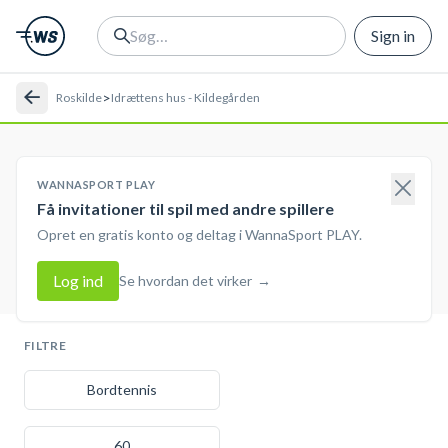
Sign in
>
Roskilde
Idrættens hus - Kildegården
WANNASPORT PLAY
Få invitationer til spil med andre spillere
Opret en gratis konto og deltag i WannaSport PLAY.
Log ind
Se hvordan det virker
→
FILTRE
Bordtennis
60