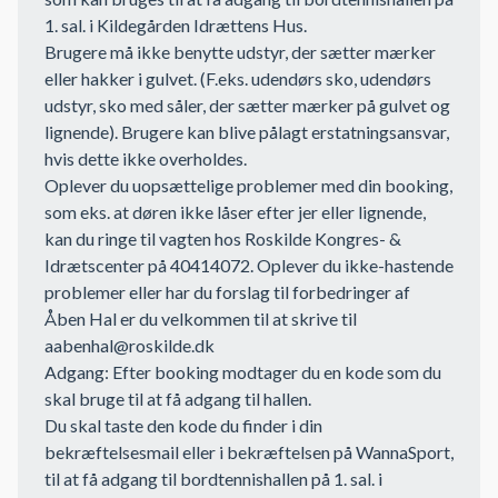
1. sal. i Kildegården Idrættens Hus.
Brugere må ikke benytte udstyr, der sætter mærker
eller hakker i gulvet. (F.eks. udendørs sko, udendørs
udstyr, sko med såler, der sætter mærker på gulvet og
lignende). Brugere kan blive pålagt erstatningsansvar,
hvis dette ikke overholdes.
Oplever du uopsættelige problemer med din booking,
som eks. at døren ikke låser efter jer eller lignende,
kan du ringe til vagten hos Roskilde Kongres- &
Idrætscenter på 40414072. Oplever du ikke-hastende
problemer eller har du forslag til forbedringer af
Åben Hal er du velkommen til at skrive til
aabenhal@roskilde.dk
Adgang: Efter booking modtager du en kode som du
skal bruge til at få adgang til hallen.
Du skal taste den kode du finder i din
bekræftelsesmail eller i bekræftelsen på WannaSport,
til at få adgang til bordtennishallen på 1. sal. i