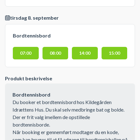
tirsdag 8. september
Bordtennisbord
07:00
08:00
14:00
15:00
Produkt beskrivelse
Bordtennisbord
Du booker et bordtennisbord hos Kildegården
Idrættens Hus. Du skal selv medbringe bat og bolde.
Der er frit valg imellem de opstillede
bordtennisborde.
Når booking er gennemført modtager du en kode,
som kan bruges til at få adgang til bordtennishallen på