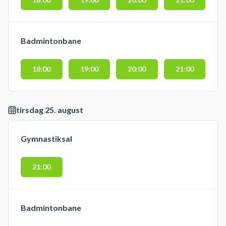
Badmintonbane
18:00
19:00
20:00
21:00
tirsdag 25. august
Gymnastiksal
21:00
Badmintonbane