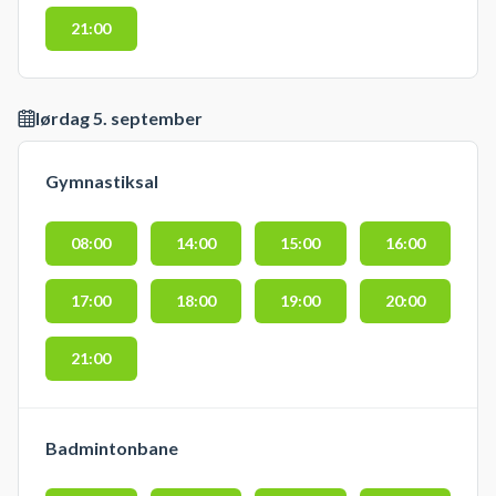
21:00
lørdag 5. september
Gymnastiksal
08:00
14:00
15:00
16:00
17:00
18:00
19:00
20:00
21:00
Badmintonbane