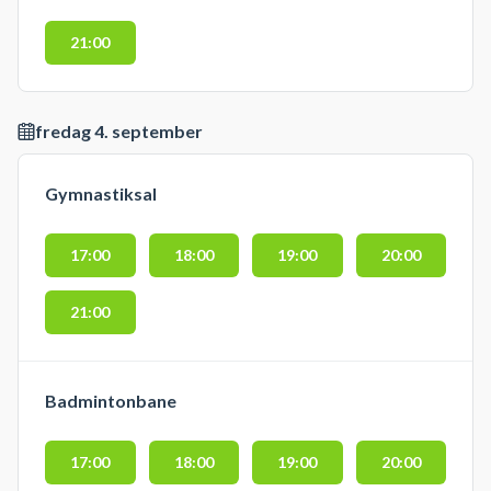
21:00
fredag 4. september
Gymnastiksal
17:00
18:00
19:00
20:00
21:00
Badmintonbane
17:00
18:00
19:00
20:00