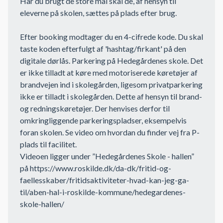
Har du brugt de store mål skal de, af hensyn til
eleverne på skolen, sættes på plads efter brug.
Efter booking modtager du en 4-cifrede kode. Du skal
taste koden efterfulgt af 'hashtag/firkant' på den
digitale dørlås. Parkering på Hedegårdenes skole. Det
er ikke tilladt at køre med motoriserede køretøjer af
brandvejen ind i skolegården, ligesom privatparkering
ikke er tilladt i skolegården. Dette af hensyn til brand-
og redningskøretøjer. Der henvises derfor til
omkringliggende parkeringspladser, eksempelvis
foran skolen. Se video om hvordan du finder vej fra P-
plads til facilitet.
Videoen ligger under ”Hedegårdenes Skole - hallen”
på https://www.roskilde.dk/da-dk/fritid-og-
faellesskaber/fritidsaktiviteter-hvad-kan-jeg-ga-
til/aben-hal-i-roskilde-kommune/hedegardenes-
skole-hallen/