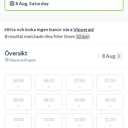
8 Aug, Saturday
Hitta och boka ingen banor nära
Vipperød
0
resultat matchade dina filter (inom
50
km
)
Översikt
‹
›
8 Aug
Vipperød
Ingen
06:00
06:30
07:00
07:30
0
0
0
0
08:00
08:30
09:00
09:30
0
0
0
0
10:00
10:30
11:00
11:30
0
0
0
0