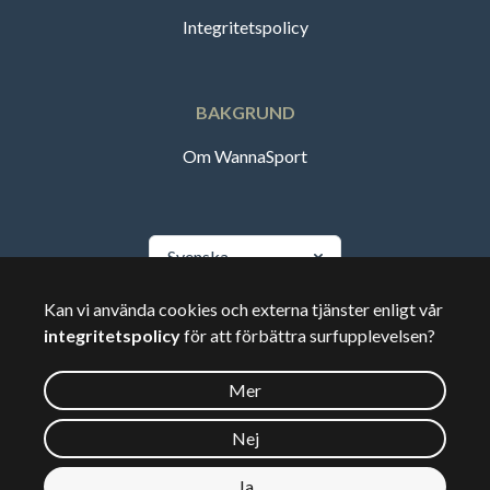
Integritetspolicy
BAKGRUND
Om WannaSport
Svenska
Kan vi använda cookies och externa tjänster enligt vår
🇸🇪
Sverige
integritetspolicy
för att förbättra surfupplevelsen?
Mer
©
2026
Wannasport.dk
Nej
Ja