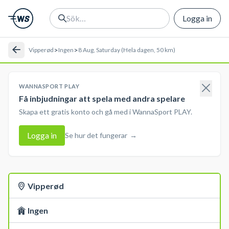
Logga in
>
>
Vipperød
Ingen
8 Aug, Saturday (Hela dagen, 50 km)
WANNASPORT PLAY
Få inbjudningar att spela med andra spelare
Skapa ett gratis konto och gå med i WannaSport PLAY.
Logga in
Se hur det fungerar
→
Vipperød
Ingen