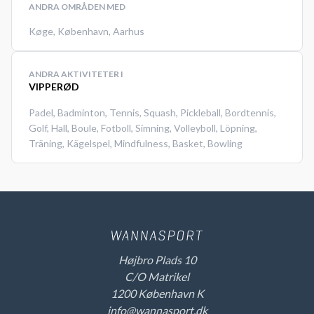
ANDRA OMRÅDEN MED
Køge
,
København
,
Aarhus
ANDRA AKTIVITETER I
VIPPERØD
Padel
,
Badminton
,
Tennis
,
Squash
,
Pickleball
,
Bordtennis
,
Golf
,
Hall
,
Boule
,
Fotboll
,
Simning
,
Volleyboll
,
Löpning
,
Träning
,
Kägelspel
,
Mindfulness
,
Basket
,
Bowling
Højbro Plads 10
C/O Matrikel
1200 København K
info@wannasport.dk