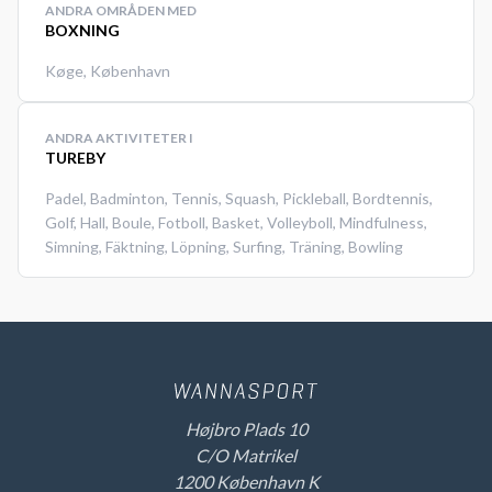
ANDRA OMRÅDEN MED
BOXNING
Køge
,
København
ANDRA AKTIVITETER I
TUREBY
Padel
,
Badminton
,
Tennis
,
Squash
,
Pickleball
,
Bordtennis
,
Golf
,
Hall
,
Boule
,
Fotboll
,
Basket
,
Volleyboll
,
Mindfulness
,
Simning
,
Fäktning
,
Löpning
,
Surfing
,
Träning
,
Bowling
Højbro Plads 10
C/O Matrikel
1200 København K