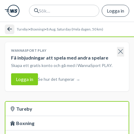
Logga in
>
>
Tureby
Boxning
8 Aug, Saturday (Hela dagen, 50 km)
WANNASPORT PLAY
Få inbjudningar att spela med andra spelare
Skapa ett gratis konto och gå med i WannaSport PLAY.
Logga in
Se hur det fungerar
→
Tureby
Boxning