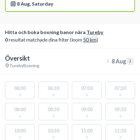
8 Aug, Saturday
Hitta och boka boxning banor nära
Tureby
0
resultat matchade dina filter (inom
50
km
)
Översikt
‹
›
8 Aug
Tureby
Boxning
06:00
06:30
07:00
07:30
0
0
0
0
08:00
08:30
09:00
09:30
0
0
0
0
10:00
10:30
11:00
11:30
0
0
0
0