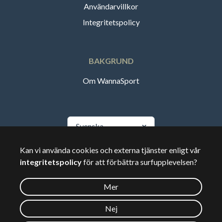
Användarvillkor
Integritetspolicy
BAKGRUND
Om WannaSport
Svenska
Kan vi använda cookies och externa tjänster enligt vår
🇸🇪
Sverige
integritetspolicy
för att förbättra surfupplevelsen?
Mer
©
2026
Wannasport.dk
Nej