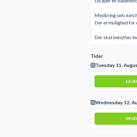
Du lejer en badminto
Medbring selv ketch
Der er mulighed for
Der skal benyttes i
Tider
Tuesday 11. Augu
12:00
Wednesday 12. A
09:00