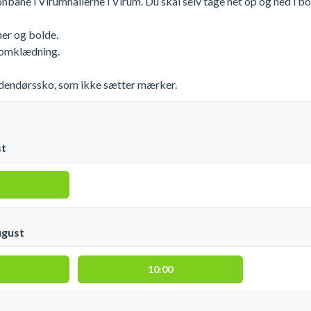
nbane i Virumhallerne i Virum. Du skal selv tage net op og ned i b
er og bolde.
 omklædning.
ndendørssko, som ikke sætter mærker.
st
ugust
10:00