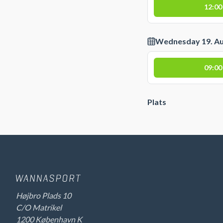
12:00
Wednesday 19. A
09:00
Plats
Højbro Plads 10
C/O Matrikel
1200 København K