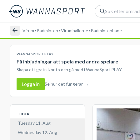
Virum
>
Badminton
>
Virumhallerne
>
Badmintonbane
WANNASPORT PLAY
Få inbjudningar att spela med andra spelare
Skapa ett gratis konto och gå med i WannaSport PLAY.
Logga in
Se hur det fungerar
→
TIDER
Tuesday 11. Aug
Wednesday 12. Aug