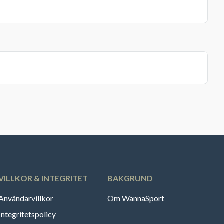
VILLKOR & INTEGRITET
BAKGRUND
Användarvillkor
Om WannaSport
Integritetspolicy