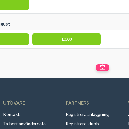
ugust
10:00
UTÖVARE
PARTNERS
Kontakt
Registrera anläggning
Ta bort användardata
Registrera klubb