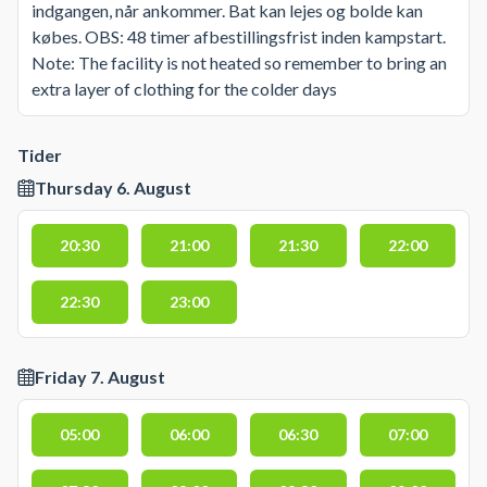
indgangen, når ankommer. Bat kan lejes og bolde kan
købes. OBS: 48 timer afbestillingsfrist inden kampstart.
Note: The facility is not heated so remember to bring an
extra layer of clothing for the colder days
Tider
Thursday 6. August
20:30
21:00
21:30
22:00
22:30
23:00
Friday 7. August
05:00
06:00
06:30
07:00