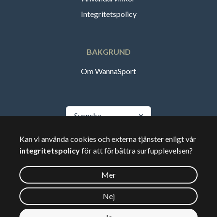
Integritetspolicy
BAKGRUND
Om WannaSport
Svenska
Kan vi använda cookies och externa tjänster enligt vår
🇸🇪
Sverige
integritetspolicy
för att förbättra surfupplevelsen?
Mer
©
2026
Wannasport.dk
Nej