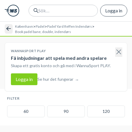
Logga in
>
>
>
København
Padel
Padel Yard Reffen Indendørs
Book padel bane, double, indendørs
WANNASPORT PLAY
Få inbjudningar att spela med andra spelare
Skapa ett gratis konto och gå med i WannaSport PLAY.
Logga in
Se hur det fungerar
→
FILTER
60
90
120