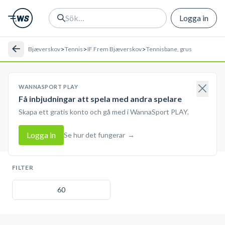
Logga in
>
>
>
Bjæverskov
Tennis
IF Frem Bjæverskov
Tennisbane, grus
WANNASPORT PLAY
Få inbjudningar att spela med andra spelare
Skapa ett gratis konto och gå med i WannaSport PLAY.
Logga in
Se hur det fungerar
→
FILTER
60