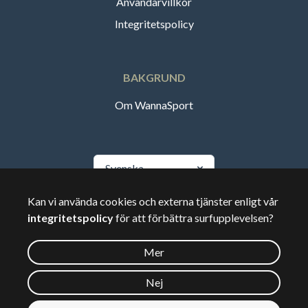
Användarvillkor
Integritetspolicy
BAKGRUND
Om WannaSport
Svenska
Kan vi använda cookies och externa tjänster enligt vår
🇸🇪
Sverige
integritetspolicy
för att förbättra surfupplevelsen?
Mer
©
2026
Wannasport.dk
Nej