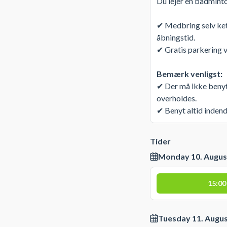
Du lejer en badminto
✔ Medbring selv kets
åbningstid.
✔ Gratis parkering v
Bemærk venligst:
✔ Der må ikke benytt
overholdes.
✔ Benyt altid indend
Tider
Monday 10. Augus
15:00
Tuesday 11. Augu