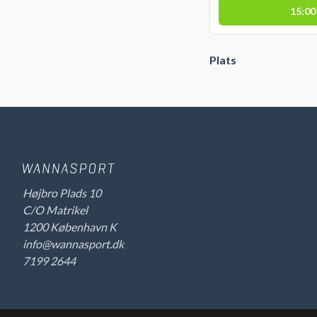
15:00
Plats
Højbro Plads 10
C/O Matrikel
1200 København K
info@wannasport.dk
7199 2644