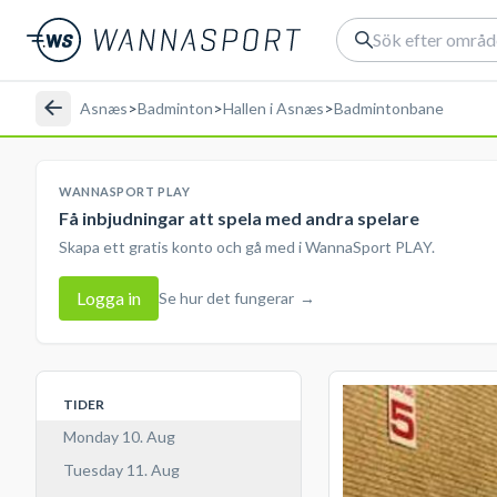
Asnæs
>
Badminton
>
Hallen i Asnæs
>
Badmintonbane
WANNASPORT PLAY
Få inbjudningar att spela med andra spelare
Skapa ett gratis konto och gå med i WannaSport PLAY.
Logga in
Se hur det fungerar
→
TIDER
Monday 10. Aug
Tuesday 11. Aug