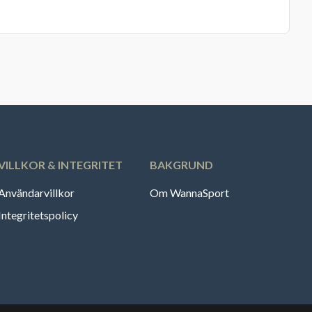
VILLKOR & INTEGRITET
BAKGRUND
Användarvillkor
Om WannaSport
Integritetspolicy