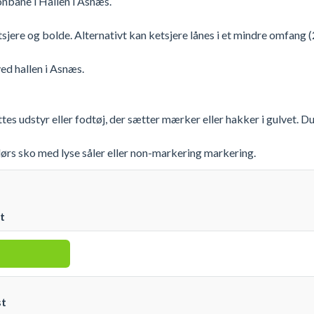
nbane i Hallen i Asnæs.
jere og bolde. Alternativt kan ketsjere lånes i et mindre omfang 
ed hallen i Asnæs.
es udstyr eller fodtøj, der sætter mærker eller hakker i gulvet. Du 
ørs sko med lyse såler eller non-markering markering.
t
st