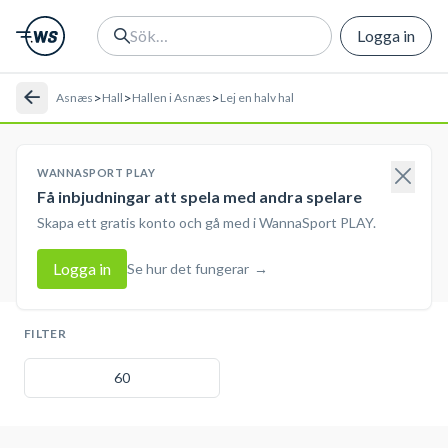
Logga in
>
>
>
Asnæs
Hall
Hallen i Asnæs
Lej en halv hal
WANNASPORT PLAY
Få inbjudningar att spela med andra spelare
Skapa ett gratis konto och gå med i WannaSport PLAY.
Logga in
Se hur det fungerar
→
FILTER
60