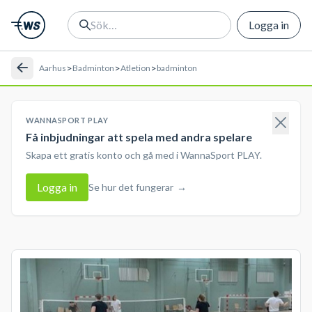
Logga in
>
>
>
Aarhus
Badminton
Atletion
badminton
WANNASPORT PLAY
Få inbjudningar att spela med andra spelare
Skapa ett gratis konto och gå med i WannaSport PLAY.
Logga in
Se hur det fungerar
→