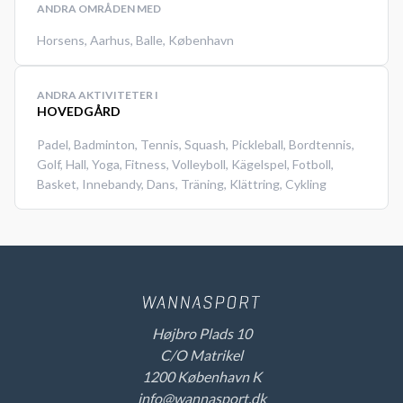
ANDRA OMRÅDEN MED
Horsens
,
Aarhus
,
Balle
,
København
ANDRA AKTIVITETER I
HOVEDGÅRD
Padel
,
Badminton
,
Tennis
,
Squash
,
Pickleball
,
Bordtennis
,
Golf
,
Hall
,
Yoga
,
Fitness
,
Volleyboll
,
Kägelspel
,
Fotboll
,
Basket
,
Innebandy
,
Dans
,
Träning
,
Klättring
,
Cykling
Højbro Plads 10
C/O Matrikel
1200 København K
info@wannasport.dk