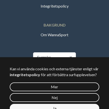
Integritetspolicy
BAKGRUND
Om WannaSport
Svenska
Kan vi använda cookies och externa tjänster enligt vår
🇸🇪
Sverige
integritetspolicy
för att förbättra surfupplevelsen?
Mer
©
2026
Wannasport.dk
Nej
Ja