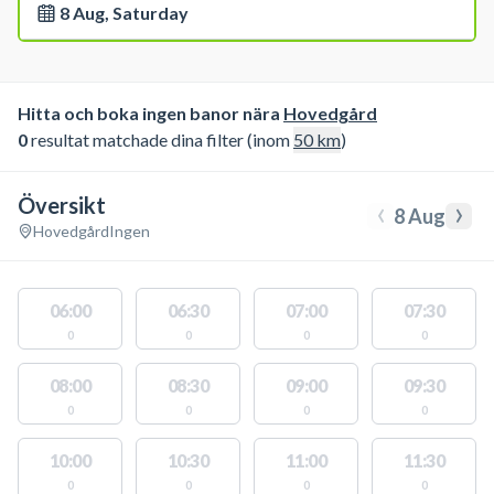
8 Aug, Saturday
Hitta och boka ingen banor nära
Hovedgård
0
resultat matchade dina filter (inom
50
km
)
Översikt
‹
›
8 Aug
Hovedgård
Ingen
06:00
06:30
07:00
07:30
0
0
0
0
08:00
08:30
09:00
09:30
0
0
0
0
10:00
10:30
11:00
11:30
0
0
0
0