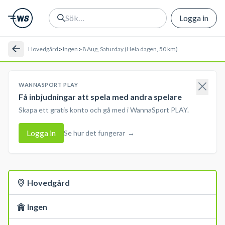
Logga in
>
>
Hovedgård
Ingen
8 Aug, Saturday (Hela dagen, 50 km)
WANNASPORT PLAY
Få inbjudningar att spela med andra spelare
Skapa ett gratis konto och gå med i WannaSport PLAY.
Logga in
Se hur det fungerar
→
Hovedgård
Ingen