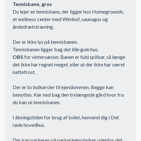
Tennisbane, grus
Du lejer en tennisbane, der ligger hos Homegrounds,
et wellness center med Wimhof, saunagus og
åndedrætstræning.
Der er ikke lys på tennisbanen.
Tennisbanen ligger bag det lille gule hus.
OBS
for vintersæson: Banen er fuld spilbar, så længe
det ikke har regnet meget, eller at der ikke har været
nattefrost.
Der er to indkørsler til ejendommen. Begge kan
benyttes. Kør ned bag den trelængede gård hvor fra
du kan se tennisbanen.
I åbningstiden for brug af toilet, henvend dig i Det
røde hovedhus.
Der kan parkeres på parkeringspladser udenfor det