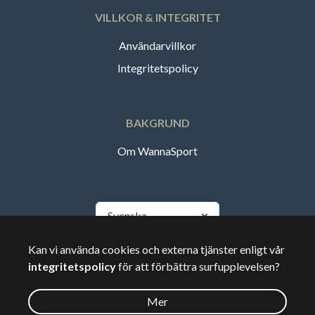
VILLKOR & INTEGRITET
Användarvillkor
Integritetspolicy
BAKGRUND
Om WannaSport
Svenska
Kan vi använda cookies och externa tjänster enligt vår
🇸🇪
Sverige
integritetspolicy
för att förbättra surfupplevelsen?
Mer
©
2026
Wannasport.dk