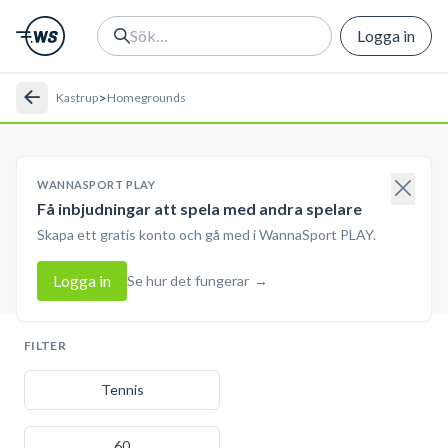
Logga in
>
Kastrup
Homegrounds
WANNASPORT PLAY
Få inbjudningar att spela med andra spelare
Skapa ett gratis konto och gå med i WannaSport PLAY.
Logga in
Se hur det fungerar
→
FILTER
Tennis
60