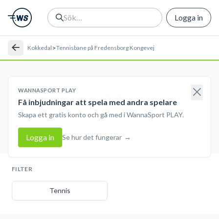
Logga in
>
Kokkedal
Tennisbane på Fredensborg Kongevej
WANNASPORT PLAY
Få inbjudningar att spela med andra spelare
Skapa ett gratis konto och gå med i WannaSport PLAY.
Logga in
Se hur det fungerar
→
FILTER
Tennis