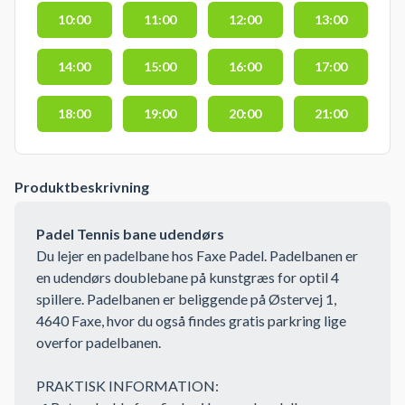
10:00
11:00
12:00
13:00
14:00
15:00
16:00
17:00
18:00
19:00
20:00
21:00
Produktbeskrivning
Padel Tennis bane udendørs
Du lejer en padelbane hos Faxe Padel. Padelbanen er
en udendørs doublebane på kunstgræs for optil 4
spillere. Padelbanen er beliggende på Østervej 1,
4640 Faxe, hvor du også findes gratis parkring lige
overfor padelbanen.
PRAKTISK INFORMATION: