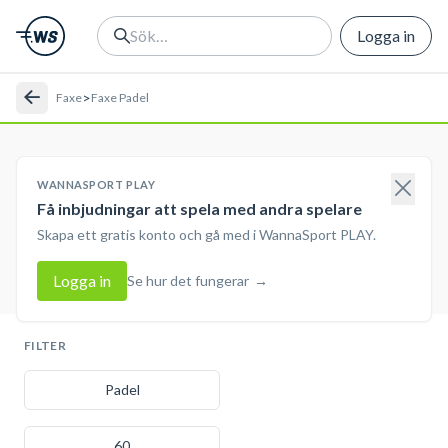
Logga in
>
Faxe
Faxe Padel
WANNASPORT PLAY
Få inbjudningar att spela med andra spelare
Skapa ett gratis konto och gå med i WannaSport PLAY.
Logga in
Se hur det fungerar
→
FILTER
Padel
60