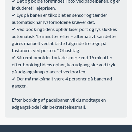
✔ Bat og bolde forefindes i box ved padelbanen, og er
inkluderet i lejeprisen.
✔ Lys på banen er tilkoblet en sensor og tænder
automatisk når lysforholdene kræver det.
✔ Ved bookingtidens ophør låser port og lys slukkes
automatisk 15 minutter efter – alternativt kan dette
gøres manuelt ved at taste følgende tre tegn på
tastaturet ved porten: * 0 hashtag.
✔ Såfremt området forlades mere end 15 minutter
efter bookingtidens ophør, kan udgang ske ved tryk
på udgangsknap placeret ved porten.
✔ Der må maksimalt være 4 personer på banen ad
gangen.
Efter booking af padelbanen vil du modtage en
adgangskode i din bekræftelsesmail.